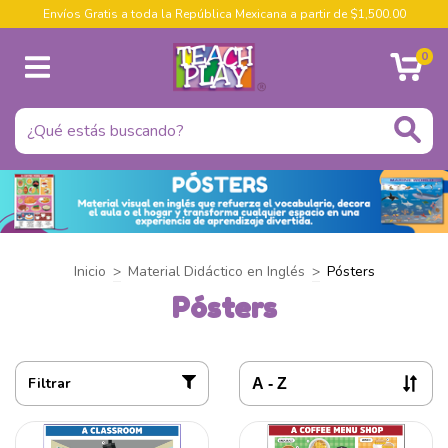
Envíos Gratis a toda la República Mexicana a partir de $1,500.00
0
Inicio
>
Material Didáctico en Inglés
>
Pósters
Pósters
Filtrar