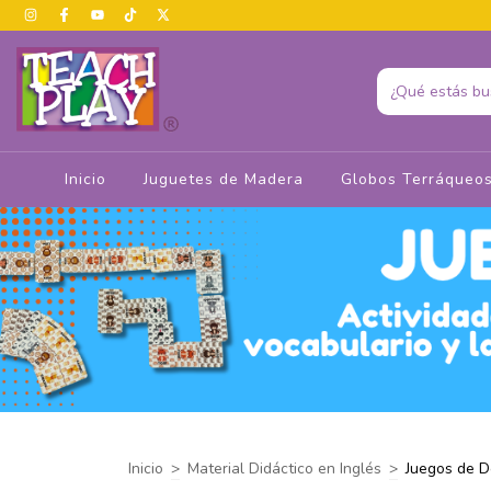
Inicio
Juguetes de Madera
Globos Terráqueo
Inicio
>
Material Didáctico en Inglés
>
Juegos de 