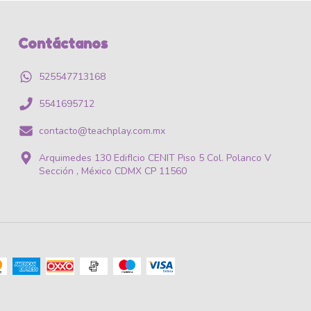
Contáctanos
525547713168
5541695712
contacto@teachplay.com.mx
Arquimedes 130 EdifIcio CENIT Piso 5 Col. Polanco V
Sección , México CDMX CP 11560