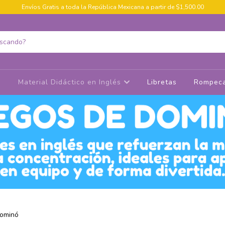
Envíos Gratis a toda la República Mexicana a partir de $1,500.00
s
Material Didáctico en Inglés
Libretas
Rompeca
Dominó